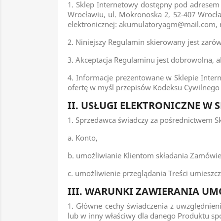
1. Sklep Internetowy dostępny pod adrese
Wrocławiu, ul. Mokronoska 2, 52-407 Wrocł
elektronicznej: akumulatoryagm@mail.com, n
2. Niniejszy Regulamin skierowany jest zar
3. Akceptacja Regulaminu jest dobrowolna, a
4. Informacje prezentowane w Sklepie Inter
ofertę w myśl przepisów Kodeksu Cywilnego
II. USŁUGI ELEKTRONICZNE W 
1. Sprzedawca świadczy za pośrednictwem Skl
a. Konto,
b. umożliwianie Klientom składania Zamówie
c. umożliwienie przeglądania Treści umiesz
III. WARUNKI ZAWIERANIA U
1. Główne cechy świadczenia z uwzględnien
lub w inny właściwy dla danego Produktu sp