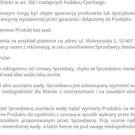
lności w art. 556 i następnych Kodeksu Cywilnego.
etowym mogą być objęte gwarancją producenta lub dystrybutora
ncyjnej wystawionej przez gwaranta i dołączonej do Produktu.
ientowi Produkt bez wad.
ienta na przykład pisemnie na adres: ul. Mokronoska 2, 52-407 
dawcy razem z reklamacją, w celu umożliwienia Sprzedawcy zbada
może:
bo odstąpieniu od Umowy Sprzedaży, chyba że Sprzedawca niezw
d wad albo wadę taką usunie.
 albo usunięcia wady. Sprzedawca jest zobowiązany wymienić w
iedogodności dla Klienta, z zastrzeżeniami i na zasadach ok
rzez Sprzedawcę usunięcia wady żądać wymiany Produktu na w
enie Produktu do zgodności z umową w sposób wybrany przez K
osobem proponowanym przez Sprzedawcę. Przy ocenie nadm
 stwierdzonej wady, a także bierze się pod uwagę niedogodnośc