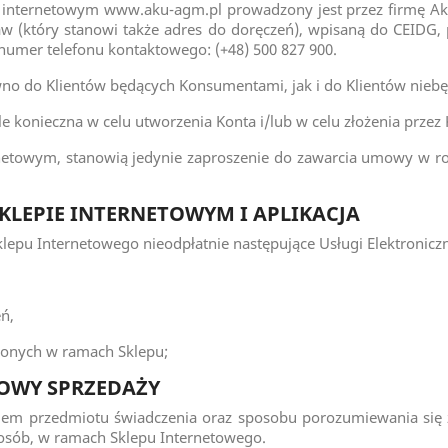
m internetowym www.aku-agm.pl prowadzony jest przez firmę Ak
aw (który stanowi także adres do doręczeń), wpisaną do CEIDG
umer telefonu kontaktowego: (+48) 500 827 900.
ówno do Klientów będących Konsumentami, jak i do Klientów nie
le konieczna w celu utworzenia Konta i/lub w celu złożenia przez
netowym, stanowią jedynie zaproszenie do zawarcia umowy w roz
SKLEPIE INTERNETOWYM I APLIKACJA
epu Internetowego nieodpłatnie następujące Usługi Elektroniczn
ń,
czonych w ramach Sklepu;
MOWY SPRZEDAŻY
iem przedmiotu świadczenia oraz sposobu porozumiewania się z
osób, w ramach Sklepu Internetowego.