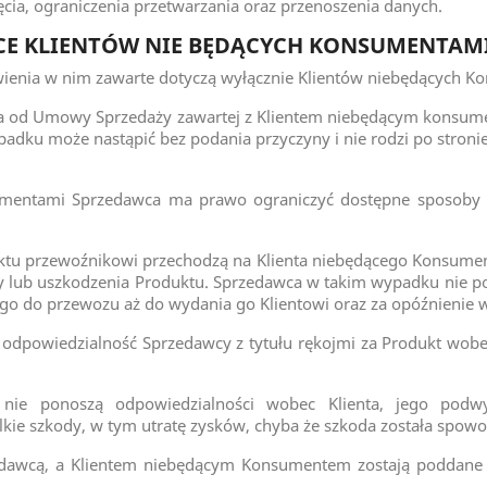
cia, ograniczenia przetwarzania oraz przenoszenia danych.
CE KLIENTÓW NIE BĘDĄCYCH KONSUMENTAM
wienia w nim zawarte dotyczą wyłącznie Klientów niebędących 
a od Umowy Sprzedaży zawartej z Klientem niebędącym konsumen
dku może nastąpić bez podania przyczyny i nie rodzi po stron
mentami Sprzedawca ma prawo ograniczyć dostępne sposoby 
ktu przewoźnikowi przechodzą na Klienta niebędącego Konsumen
 lub uszkodzenia Produktu. Sprzedawca w takim wypadku nie pon
go do przewozu aż do wydania go Klientowi oraz za opóźnienie w
o odpowiedzialność Sprzedawcy z tytułu rękojmi za Produkt wo
 nie ponoszą odpowiedzialności wobec Klienta, jego pod
lkie szkody, w tym utratę zysków, chyba że szkoda została spow
edawcą, a Klientem niebędącym Konsumentem zostają poddane