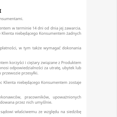
I
Konsumentami.
tem w terminie 14 dni od dnia jej zawarcia.
ie Klienta niebędącego Konsumentem żadnych
płatności, w tym także wymagać dokonania
tem korzyści i ciężary związane z Produktem
osi odpowiedzialności za utratę, ubytek lub
 przewozie przesyłki.
bec Klienta niebędącego Konsumentem zostaje
wykonawców, pracowników, upoważnionych
odowana przez nich umyślnie.
 sądowi właściwemu ze względu na siedzibę