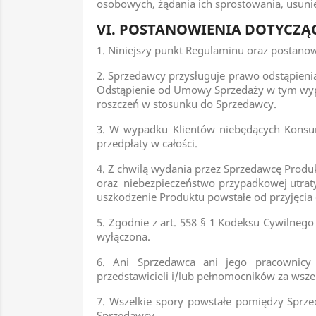
osobowych, żądania ich sprostowania, usunię
VI. POSTANOWIENIA DOTYCZĄ
1. Niniejszy punkt Regulaminu oraz postano
2. Sprzedawcy przysługuje prawo odstąpieni
Odstąpienie od Umowy Sprzedaży w tym wypa
roszczeń w stosunku do Sprzedawcy.
3. W wypadku Klientów niebędących Konsu
przedpłaty w całości.
4. Z chwilą wydania przez Sprzedawcę Produ
oraz niebezpieczeństwo przypadkowej utraty
uszkodzenie Produktu powstałe od przyjęcia 
5. Zgodnie z art. 558 § 1 Kodeksu Cywilneg
wyłączona.
6. Ani Sprzedawca ani jego pracownicy
przedstawicieli i/lub pełnomocników za wsze
7. Wszelkie spory powstałe pomiędzy Sprz
Sprzedawcy