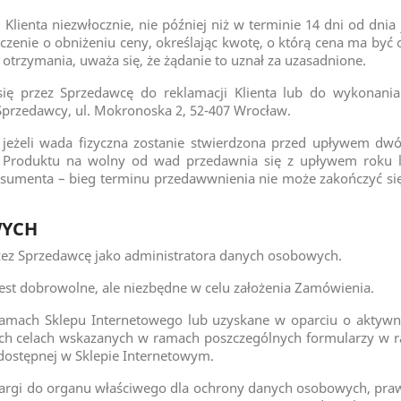
Klienta niezwłocznie, nie później niż w terminie 14 dni od dnia 
dczenie o obniżeniu ceny, określając kwotę, o którą cena ma być
j otrzymania, uważa się, że żądanie to uznał za uzasadnione.
ę przez Sprzedawcę do reklamacji Klienta lub do wykonania
Sprzedawcy, ul. Mokronoska 2, 52-407 Wrocław.
 jeżeli wada fizyczna zostanie stwierdzona przed upływem dwó
 Produktu na wolny od wad przedawnia się z upływem roku li
sumenta – bieg terminu przedawwnienia nie może zakończyć s
WYCH
zez Sprzedawcę jako administratora danych osobowych.
est dobrowolne, ale niezbędne w celu założenia Zamówienia.
amach Sklepu Internetowego lub uzyskane w oparciu o aktywnoś
ych celach wskazanych w ramach poszczególnych formularzy w r
dostępnej w Sklepie Internetowym.
skargi do organu właściwego dla ochrony danych osobowych, pr