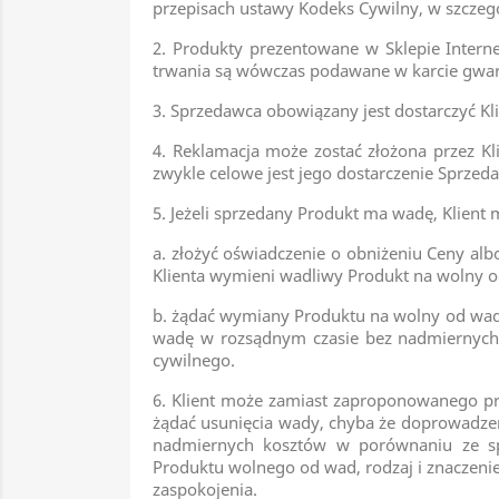
przepisach ustawy Kodeks Cywilny, w szczegó
2. Produkty prezentowane w Sklepie Intern
trwania są wówczas podawane w karcie gwara
3. Sprzedawca obowiązany jest dostarczyć Kl
4. Reklamacja może zostać złożona przez Kl
zwykle celowe jest jego dostarczenie Sprze
5. Jeżeli sprzedany Produkt ma wadę, Klient 
a. złożyć oświadczenie o obniżeniu Ceny al
Klienta wymieni wadliwy Produkt na wolny o
b. żądać wymiany Produktu na wolny od wad
wadę w rozsądnym czasie bez nadmiernych n
cywilnego.
6. Klient może zamiast zaproponowanego p
żądać usunięcia wady, chyba że doprowadz
nadmiernych kosztów w porównaniu ze sp
Produktu wolnego od wad, rodzaj i znaczenie
zaspokojenia.