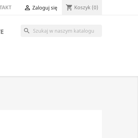
shopping_cart
TAKT

Koszyk
(0)
Zaloguj się
search
E